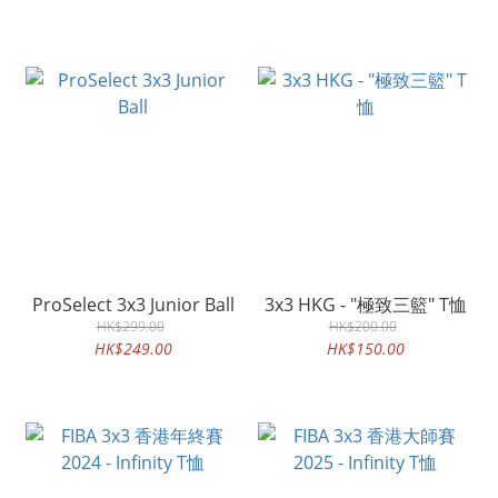
ProSelect 3x3 Junior Ball
3x3 HKG - "極致三籃" T恤
HK$299.00
HK$200.00
HK$249.00
HK$150.00